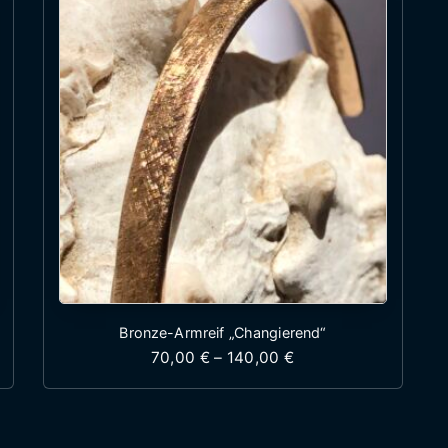
Bronze-Armreif „Changierend“
 55,00 € bis 145,00 €
Preisspanne: 70,00 
70,00
€
–
140,00
€
st mehrere Varianten auf. Die Optionen können auf 
Dieses Produkt weist mehr