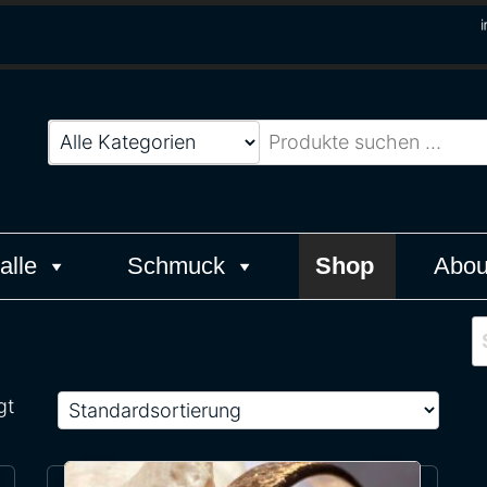
Werk
alle
Schmuck
Shop
Abou
S
gt