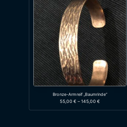
Bronze-Armreif „Baumrinde“
Preisspanne:
55,00
€
–
145,00
€
Dieses Produkt wei