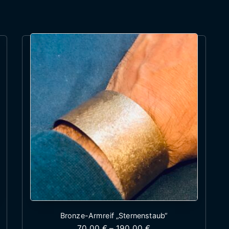
Bronze-Armreif „Sternenstaub“
 65,00 € bis 155,00 €
Preisspanne: 70,00 
70,00
€
–
190,00
€