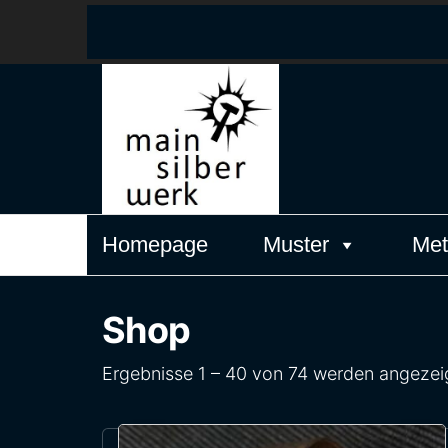
MainSilber
Zeitlos
elegantes
Schmuckdesign
aus Frankfurt
am Main
Homepage
Muster
Met
Shop
Ergebnisse 1 – 40 von 74 werden angezei