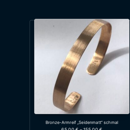
Bronze-Armreif „Seidenmatt“ schmal
Preisspanne:
65,00
€
–
155,00
€