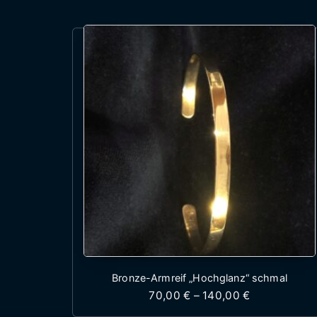
Bronze-Armreif „Hochglanz“ schmal
Preisspanne:
70,00
€
–
140,00
€
Dieses Produkt wei