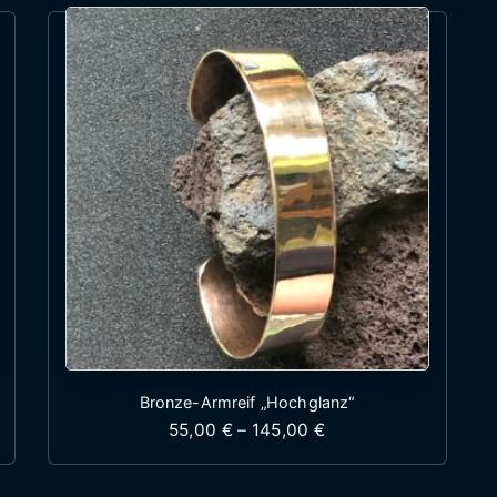
Bronze-Armreif „Hochglanz“
 55,00 € bis 145,00 €
Preisspanne: 55,00 
55,00
€
–
145,00
€
st mehrere Varianten auf. Die Optionen können auf 
Dieses Produkt weist mehr