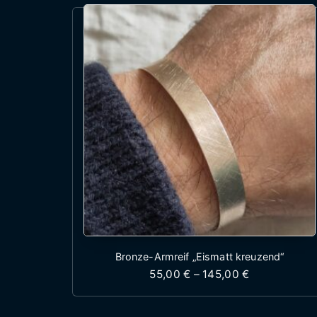
Bronze-Armreif „Eismatt kreuzend“
Preisspanne:
55,00
€
–
145,00
€
Dieses Produkt wei