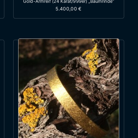
Gold-Armreif (24 Karat/999er) „Baumrinde“
 55,00 € bis 70,00 €
5.400,00
€
st mehrere Varianten auf. Die Optionen können auf 
Dieses Produkt weist mehr