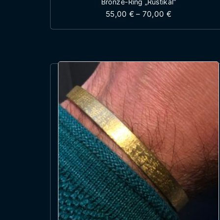
Bronze-Ring „Rustikal“
Preisspanne:
55,00
€
–
70,00
€
Dieses Produkt wei