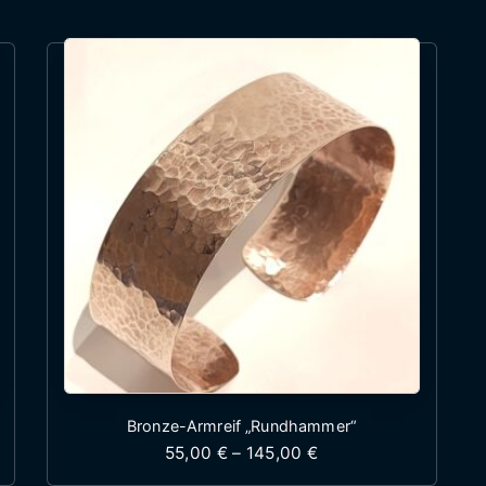
Bronze-Armreif „Rundhammer“
 70,00 € bis 140,00 €
Preisspanne: 55,00 
55,00
€
–
145,00
€
st mehrere Varianten auf. Die Optionen können auf 
Dieses Produkt weist mehr