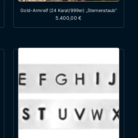
Gold-Armreif (24 Karat/999er) „Sternenstaub“
5.400,00
€
st mehrere Varianten auf. Die Optionen können auf 
Dieses Produkt weist mehr