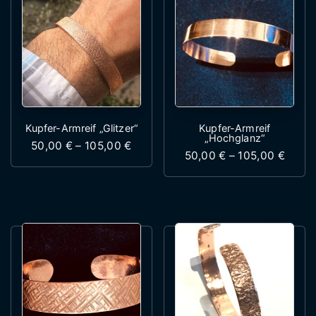
Kupfer-Armreif „Glitzer“
Kupfer-Armreif
„Hochglanz“
Preisspanne: 50,00 € bis 105,00 €
50,00
€
–
105,00
€
Preis
50,00
€
–
105,00
€
Dieses Produkt weist mehrere Variante
Dieses Produk