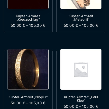
Kupfer-Armreif
Kupfer-Armreif
„Kreuzschlag“
„Meteorit“
Preisspanne: 50,00 € bis 105,00 €
Preis
50,00
€
–
105,00
€
50,00
€
–
105,00
€
Dieses Produkt weist mehrere Variante
Dieses Produk
Kupfer-Armreif „Nippur“
Kupfer-Armreif „Paul
Klee“
Preisspanne: 50,00 € bis 105,00 €
50,00
€
–
105,00
€
Preis
50,00
€
–
105,00
€
Dieses Produkt weist mehrere Variante