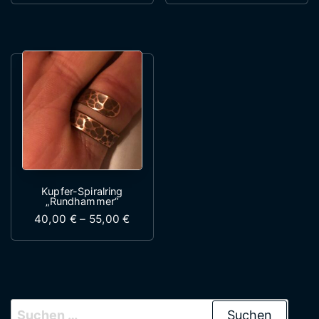
Kupfer-Spiralring
„Rundhammer“
Preisspanne: 40,00 € bis 55,00 €
40,00
€
–
55,00
€
Dieses Produkt weist mehrere Variante
Suchen nach: