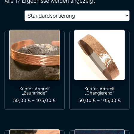
Alle 17 Ergebnisse werden angezeigt
Kupfer-Armreif
Kupfer-Armreif
„Baumrinde“
„Changierend“
Preisspanne: 50,00 € bis 105,00 €
Preis
50,00
€
–
105,00
€
50,00
€
–
105,00
€
Dieses Produkt weist mehrere Variante
Dieses Produk