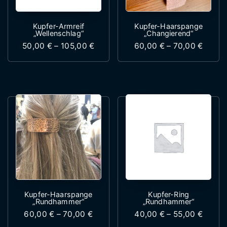
Kupfer-Armreif
Kupfer-Haarspange
„Wellenschlag“
„Changierend“
Preisspanne: 50,00 € bis 105,00 €
Preiss
50,00
€
–
105,00
€
60,00
€
–
70,00
€
Dieses Produkt weist mehrere Variante
Dieses Produk
Kupfer-Haarspange
Kupfer-Ring
„Rundhammer“
„Rundhammer“
Preisspanne: 60,00 € bis 70,00 €
Preiss
60,00
€
–
70,00
€
40,00
€
–
55,00
€
Dieses Produkt weist mehrere Variante
Dieses Produk