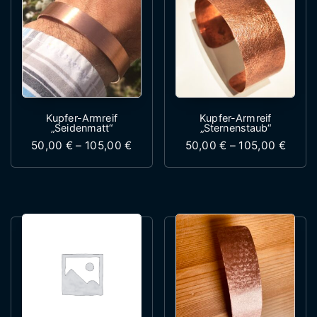
Kupfer-Armreif
Kupfer-Armreif
„Seidenmatt“
„Sternenstaub“
Preisspanne: 50,00 € bis 105,00 €
Preis
50,00
€
–
105,00
€
50,00
€
–
105,00
€
Dieses Produkt weist mehrere Variante
Dieses Produk