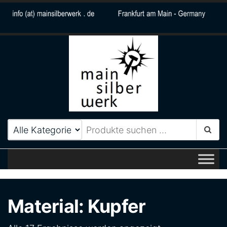
MainSilberWerk
Zeitlos elegantes
Schmuckdesign aus Frankfurt
am Main
Material: Kupfer