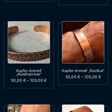
Dieses Produk
Kupfer-Armreif
Kupfer-Armreif „Rustikal“
„Rundhammer“
Preis
50,00
€
–
105,00
€
Preisspanne: 50,00 € bis 105,00 €
50,00
€
–
105,00
€
Dieses Produk
Dieses Produkt weist mehrere Variante