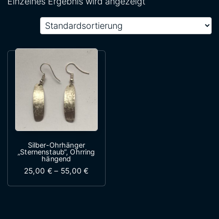
Einzelnes Ergebnis wird angezeigt
Silber-Ohrhänger
„Sternenstaub“, Ohrring
hängend
Preisspanne: 25,00 € bis 55,00 €
25,00
€
–
55,00
€
Dieses Produkt weist mehrere Variante