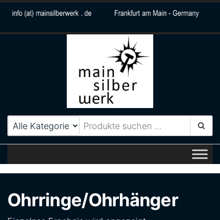
MainSilberWerk
Zeitlos elegantes
Schmuckdesign aus Frankfurt
am Main
Ohrringe/Ohrhänger