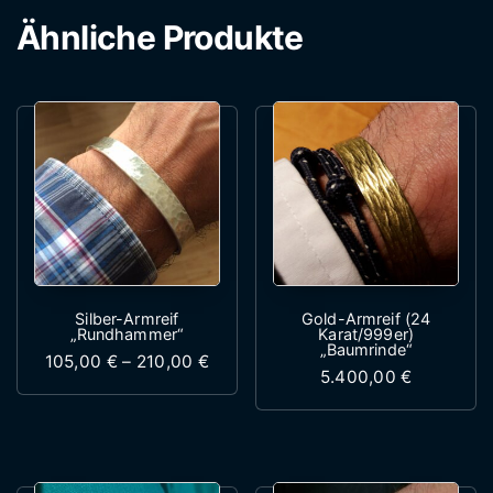
Ähnliche Produkte
Silber-Armreif
Gold-Armreif (24
„Rundhammer“
Karat/999er)
„Baumrinde“
Preisspanne: 105,00 € bis 210,00 
105,00
€
–
210,00
€
5.400,00
€
Dieses Produkt weist mehrere Variante
Dieses Produk