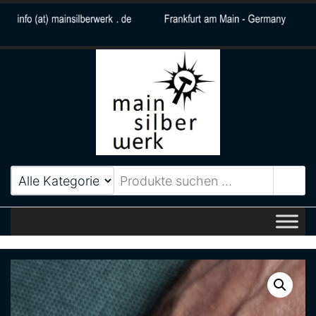
MainSilberWerk
Zeitlos elegantes
Schmuckdesign aus Frankfurt
am Main