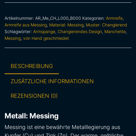
Artikelnummer:
AR_Me_CH_L000_B000
Kategorien:
Armreife
,
Armreife aus Messing
,
Material: Messing
,
Muster: Changierend
Schlagwörter:
Armspange
,
Changierendes Design
,
Manchette
,
Messing
,
von Hand geschmiedet
BESCHREIBUNG
ZUSÄTZLICHE INFORMATIONEN
REZENSIONEN (0)
Metall: Messing
Messing ist eine bewährte Metalllegierung aus
Kupfer (Cu) und Zink (Zn). Der warme, gelbliche