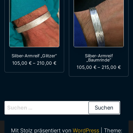
Silber-Armreif „Glitzer“
Silber-Armreif
„Baumrinde“
Preisspanne: 105,00 € bis 210,00 
105,00
€
–
210,00
€
Preis
105,00
€
–
215,00
€
Dieses Produkt weist mehrere Variante
Dieses Produk
Suchen nach:
Mit Stolz präsentiert von
WordPress
|
Theme: