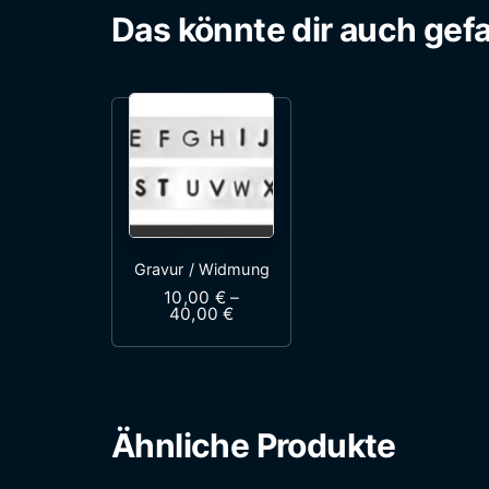
Das könnte dir auch gefa
Gravur / Widmung
10,00
€
–
Preisspanne: 10,00 € bis 40,0
40,00
€
Dieses Produkt weist mehrere 
Ähnliche Produkte