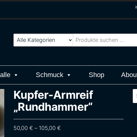
Werk
alle
Schmuck
Shop
Abou
Kupfer-Armreif
S
„Rundhammer“
Preisspanne: 50,00 € bis 105,
50,00
€
–
105,00
€