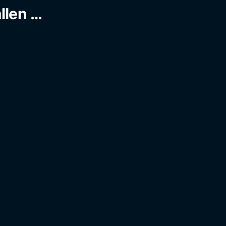
llen …
0 €
Varianten auf. Die Optionen können auf der Produkt