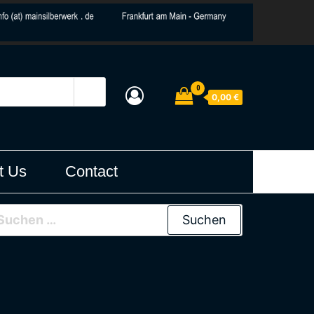
0
0,00 €
t Us
Contact
uchen nach:
00 €