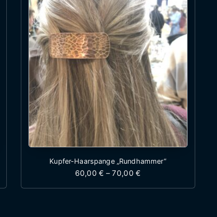
Kupfer-Haarspange „Rundhammer“
 60,00 € bis 70,00 €
Preisspanne: 60,00 €
60,00
€
–
70,00
€
st mehrere Varianten auf. Die Optionen können auf 
Dieses Produkt weist mehr