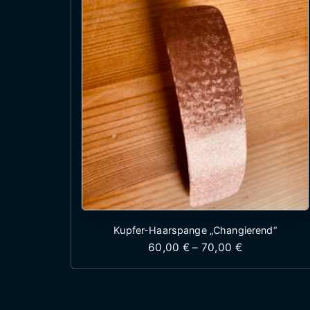
Kupfer-Haarspange „Changierend“
Preisspanne:
60,00
€
–
70,00
€
Dieses Produkt wei