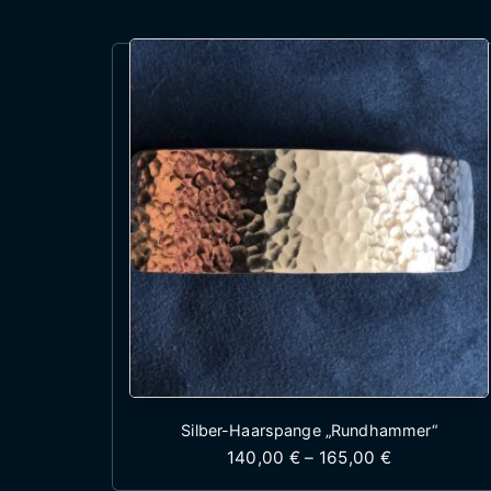
Silber-Haarspange „Rundhammer“
Preisspanne
140,00
€
–
165,00
€
Dieses Produkt wei