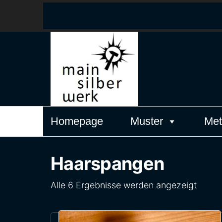
MainSilber
Zeitlos
elegantes
Schmuckdesign
aus Frankfurt
am Main
Homepage
Muster
Met
Haarspangen
Alle 6 Ergebnisse werden angezeigt