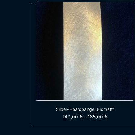
Silber-Haarspange „Eismatt“
Preisspanne
140,00
€
–
165,00
€
Dieses Produkt wei