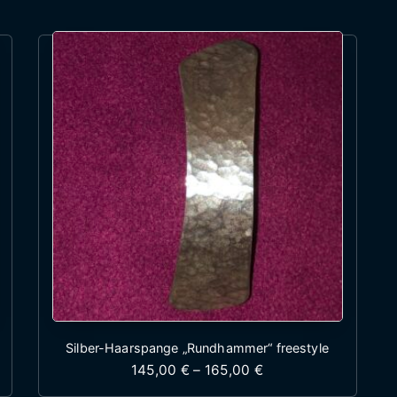
Silber-Haarspange „Rundhammer“ freestyle
: 140,00 € bis 165,00 €
Preisspanne: 145,00
145,00
€
–
165,00
€
st mehrere Varianten auf. Die Optionen können auf 
Dieses Produkt weist mehr