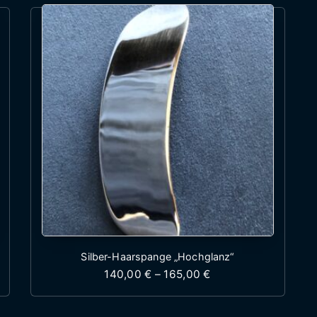
Silber-Haarspange „Hochglanz“
: 140,00 € bis 165,00 €
Preisspanne: 140,00
140,00
€
–
165,00
€
st mehrere Varianten auf. Die Optionen können auf 
Dieses Produkt weist mehr