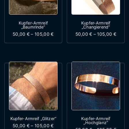
Kupfer-Armreif
Kupfer-Armreif
„Baumrinde“
„Changierend“
Preisspanne: 50,00 € bis 105,00 €
Preis
50,00
€
–
105,00
€
50,00
€
–
105,00
€
Dieses Produkt weist mehrere Variante
Dieses Produk
Kupfer-Armreif „Glitzer“
Kupfer-Armreif
„Hochglanz“
Preisspanne: 50,00 € bis 105,00 €
50,00
€
–
105,00
€