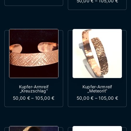
Preis
50,00
€
–
105,00
€
Dieses Produkt weist mehrere Variante
Dieses Produk
Kupfer-Armreif
Kupfer-Armreif
„Kreuzschlag“
„Meteorit“
Preisspanne: 50,00 € bis 105,00 €
Preis
50,00
€
–
105,00
€
50,00
€
–
105,00
€
Dieses Produkt weist mehrere Variante
Dieses Produk