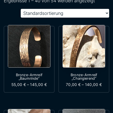
Ergebnisse 1 – 40 von 54 werden angezeigt
Bronze-Armreif
Bronze-Armreif
„Baumrinde“
„Changierend“
Preisspanne: 55,00 € bis 145,00 €
Preis
55,00
€
–
145,00
€
70,00
€
–
140,00
€
Dieses Produkt weist mehrere Variante
Dieses Produk