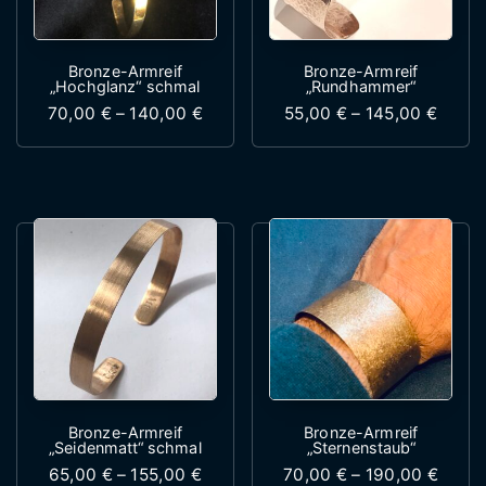
Bronze-Armreif
Bronze-Armreif
„Hochglanz“ schmal
„Rundhammer“
Preisspanne: 70,00 € bis 140,00 €
Preis
70,00
€
–
140,00
€
55,00
€
–
145,00
€
Dieses Produkt weist mehrere Variante
Dieses Produk
Bronze-Armreif
Bronze-Armreif
„Seidenmatt“ schmal
„Sternenstaub“
Preisspanne: 65,00 € bis 155,00 €
Preis
65,00
€
–
155,00
€
70,00
€
–
190,00
€