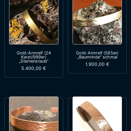
Gold-Armreif (24
Gold-Armreif (585er)
Karat/999er)
„Baumrinde“ schmal
„Sternenstaub“
1.900,00
€
5.400,00
€
Dieses Produk
Dieses Produkt weist mehrere Variante