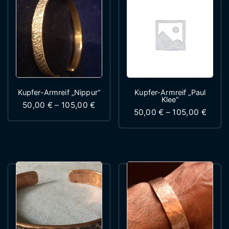
Kupfer-Armreif „Nippur“
Kupfer-Armreif „Paul
Klee“
Preisspanne: 50,00 € bis 105,00 €
50,00
€
–
105,00
€
Preis
50,00
€
–
105,00
€
Dieses Produkt weist mehrere Variante
Dieses Produk