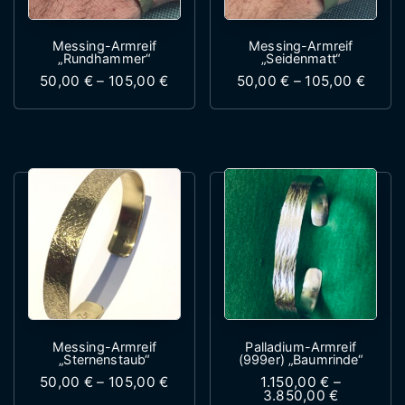
Messing-Armreif
Messing-Armreif
„Rundhammer“
„Seidenmatt“
Preisspanne: 50,00 € bis 105,00 €
Preis
50,00
€
–
105,00
€
50,00
€
–
105,00
€
Dieses Produkt weist mehrere Variante
Dieses Produk
Messing-Armreif
Palladium-Armreif
„Sternenstaub“
(999er) „Baumrinde“
Preisspanne: 50,00 € bis 105,00 €
50,00
€
–
105,00
€
1.150,00
€
–
Preisspan
3.850,00
€
Dieses Produkt weist mehrere Variante