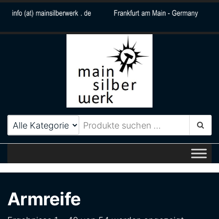
MainSilberWerk
Zeitlos elegantes
Schmuckdesign aus Frankfurt
am Main
Armreife