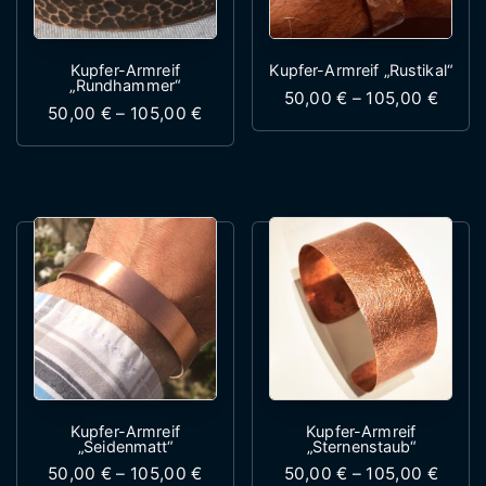
Kupfer-Armreif
Kupfer-Armreif „Rustikal“
„Rundhammer“
Preis
50,00
€
–
105,00
€
Preisspanne: 50,00 € bis 105,00 €
50,00
€
–
105,00
€
Dieses Produk
Dieses Produkt weist mehrere Variante
Kupfer-Armreif
Kupfer-Armreif
„Seidenmatt“
„Sternenstaub“
Preisspanne: 50,00 € bis 105,00 €
Preis
50,00
€
–
105,00
€
50,00
€
–
105,00
€