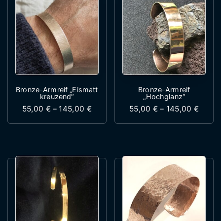
Bronze-Armreif „Eismatt
Bronze-Armreif
kreuzend“
„Hochglanz“
Preisspanne: 55,00 € bis 145,00 €
Preis
55,00
€
–
145,00
€
55,00
€
–
145,00
€
Dieses Produkt weist mehrere Variante
Dieses Produk