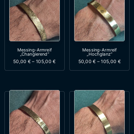
Messing-Armreif
Messing-Armreif
„Changierend“
„Hochglanz“
Preisspanne: 50,00 € bis 105,00 €
Preis
50,00
€
–
105,00
€
50,00
€
–
105,00
€
Dieses Produkt weist mehrere Variante
Dieses Produk