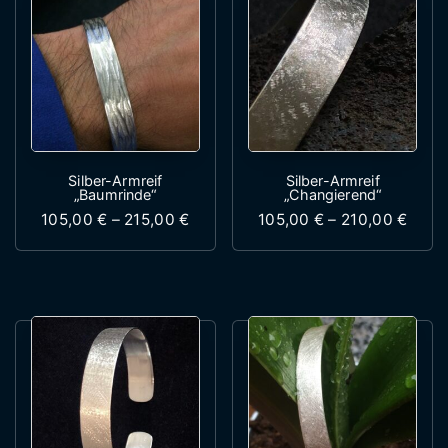
Silber-Armreif
Silber-Armreif
„Baumrinde“
„Changierend“
Preisspanne: 105,00 € bis 215,00 
Preis
105,00
€
–
215,00
€
105,00
€
–
210,00
€
Dieses Produkt weist mehrere Variante
Dieses Produk