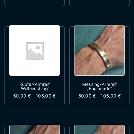
Dieses Produkt weist mehrere Variante
Dieses Produk
Kupfer-Armreif
Messing-Armreif
„Wellenschlag“
„Baumrinde“
Preisspanne: 50,00 € bis 105,00 €
Preis
50,00
€
–
105,00
€
50,00
€
–
105,00
€
Dieses Produkt weist mehrere Variante
Dieses Produk