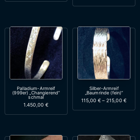
Dieses Produk
Palladium-Armreif
Silber-Armreif
(999er) „Changierend“
„Baumrinde (fein)“
schmal
Preis
115,00
€
–
215,00
€
1.450,00
€
Dieses Produk
Dieses Produkt weist mehrere Variante