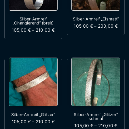
Silber-Armreif
Silber-Armreif „Eismatt“
„Changierend“ (breit)
Preis
105,00
€
–
200,00
€
Preisspanne: 105,00 € bis 210,00 
105,00
€
–
210,00
€
Dieses Produk
Dieses Produkt weist mehrere Variante
Silber-Armreif „Glitzer“
Silber-Armreif „Glitzer“
schmal
Preisspanne: 105,00 € bis 210,00 
105,00
€
–
210,00
€
Preis
105,00
€
–
210,00
€
Dieses Produkt weist mehrere Variante