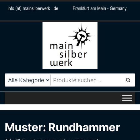
MainSilberWerk
Zeitlos elegantes
Schmuckdesign aus Frankfurt
am Main
Muster: Rundhammer