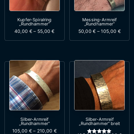
Kupfer-Spiralring
Messing-Armreif
„Rundhammer“
„Rundhammer“
Preisspanne: 40,00 € bis 55,00 €
Preis
40,00
€
–
55,00
€
50,00
€
–
105,00
€
Dieses Produkt weist mehrere Variante
Dieses Produk
Silber-Armreif
Silber-Armreif
„Rundhammer“
„Rundhammer“ breit
Preisspanne: 105,00 € bis 210,00 
105,00
€
–
210,00
€