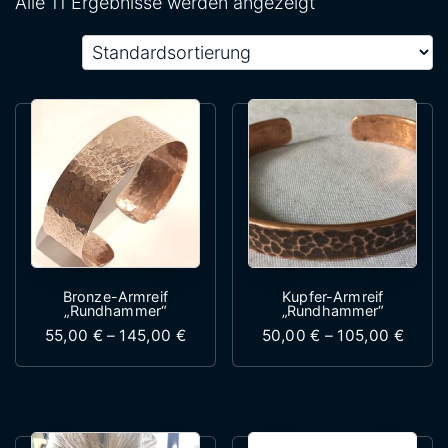
Alle 11 Ergebnisse werden angezeigt
Bronze-Armreif
Kupfer-Armreif
„Rundhammer“
„Rundhammer“
Preisspanne: 55,00 € bis 145,00 €
Preis
55,00
€
–
145,00
€
50,00
€
–
105,00
€
Dieses Produkt weist mehrere Variante
Dieses Produk