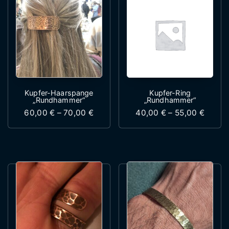
Kupfer-Haarspange
Kupfer-Ring
„Rundhammer“
„Rundhammer“
Preisspanne: 60,00 € bis 70,00 €
Preiss
60,00
€
–
70,00
€
40,00
€
–
55,00
€
Dieses Produkt weist mehrere Variante
Dieses Produk