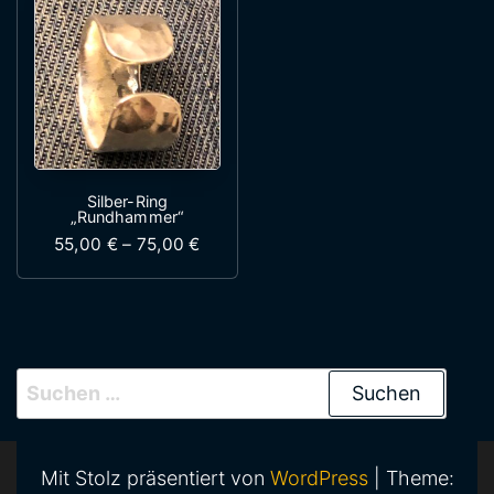
Silber-Ring
„Rundhammer“
Preisspanne: 55,00 € bis 75,00 €
55,00
€
–
75,00
€
Dieses Produkt weist mehrere Variante
Suchen nach:
Mit Stolz präsentiert von
WordPress
|
Theme: