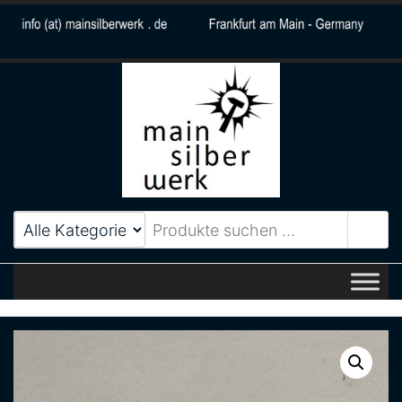
MainSilberWerk
Zeitlos elegantes
Schmuckdesign aus Frankfurt
am Main