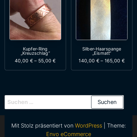
Kupfer-Ring
Silber-Haarspange
„Kreuzschlag“
„Eismatt“
Preisspanne: 40,00 € bis 55,00 €
Preis
40,00
€
–
55,00
€
140,00
€
–
165,00
€
Dieses Produkt weist mehrere Variante
Dieses Produk
Suchen nach:
Mit Stolz präsentiert von
WordPress
|
Theme:
Envo eCommerce