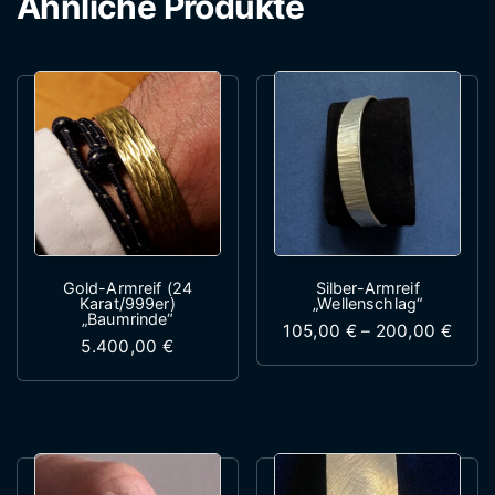
Ähnliche Produkte
Gold-Armreif (24
Silber-Armreif
Karat/999er)
„Wellenschlag“
„Baumrinde“
Preis
105,00
€
–
200,00
€
5.400,00
€
Dieses Produk
Dieses Produkt weist mehrere Variante