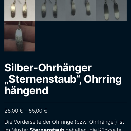
Silber-Ohrhänger
„Sternenstaub“, Ohrring
hängend
Preisspanne: 25,00 € bis 55,00 €
25,00
€
–
55,00
€
Die Vorderseite der Ohrringe (bzw. Ohrhänger) ist
im Muster
Sternenstaub
gehalten, die Rückseite