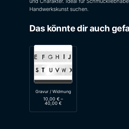
und Charakter. Ideal für Schmuckliebhaber,
Handwerkskunst suchen.
Das könnte dir auch gefa
Gravur / Widmung
10,00
€
–
Preisspanne: 10,00 € bis 40,0
40,00
€
Dieses Produkt weist mehrere 