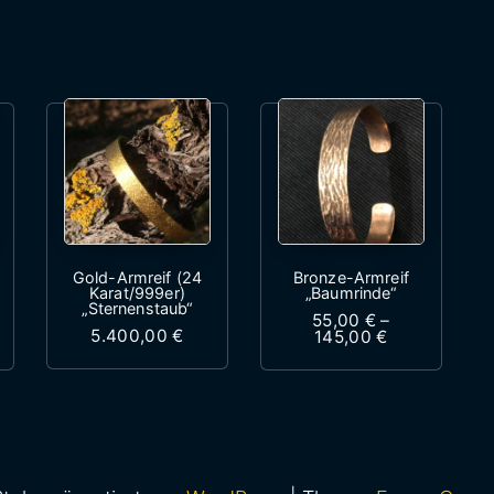
Gold-Armreif (24
Bronze-Armreif
Karat/999er)
„Baumrinde“
„Sternenstaub“
55,00
€
–
sspanne: 115,00 € bis 210,00 €
5.400,00
€
Preisspanne:
145,00
€
Varianten auf. Die Optionen können auf der Produkt
Dieses Produkt weist mehrere Variant
Produkt weist mehrere Varianten auf. Die Optionen k
Dieses Produkt