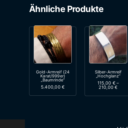
Ähnliche Produkte
Gold-Armreif (24
Silber-Armreif
Karat/999er)
„Hochglanz“
„Baumrinde“
115,00
€
–
5.400,00
€
Prei
210,00
€
Dieses Produkt weist mehrere 
Dieses 