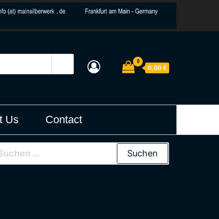
0
0,00 €
t Us
Contact
uchen nach: