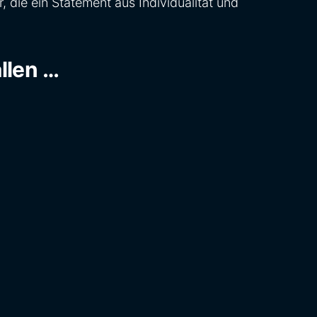
 die ein Statement aus Individualität und
llen …
0 €
Varianten auf. Die Optionen können auf der Produkt