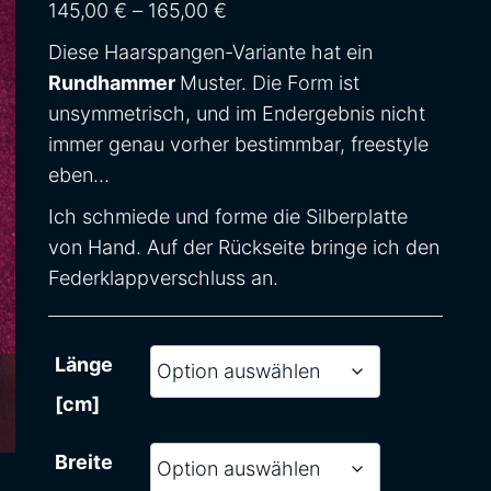
Preisspanne: 145,00 € bis 16
145,00
€
–
165,00
€
Diese Haarspangen-Variante hat ein
Rundhammer
Muster. Die Form ist
unsymmetrisch, und im Endergebnis nicht
immer genau vorher bestimmbar, freestyle
eben…
Ich schmiede und forme die Silberplatte
von Hand. Auf der Rückseite bringe ich den
Federklappverschluss an.
Länge
[cm]
Breite