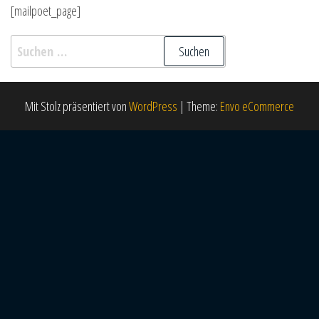
[mailpoet_page]
Suchen nach:
Mit Stolz präsentiert von
WordPress
|
Theme:
Envo eCommerce