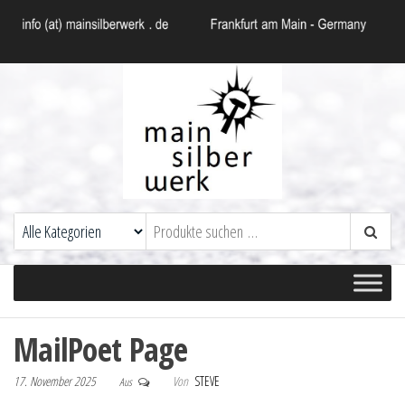
MainSilberWerk
Zeitlos elegantes Schmuckdesign aus
Frankfurt am Main
MailPoet Page
17. November 2025
Von
STEVE
Aus