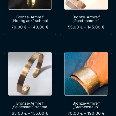
Bronze-Armreif
Bronze-Armreif
„Hochglanz“ schmal
„Rundhammer“
Preisspanne: 70,00 € bis 140,00 €
Preis
70,00
€
–
140,00
€
55,00
€
–
145,00
€
Dieses Produkt weist mehrere Variante
Dieses Produk
Bronze-Armreif
Bronze-Armreif
„Seidenmatt“ schmal
„Sternenstaub“
Preisspanne: 65,00 € bis 155,00 €
Preis
65,00
€
–
155,00
€
70,00
€
–
190,00
€