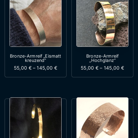
Bronze-Armreif „Eismatt
Bronze-Armreif
kreuzend“
„Hochglanz“
Preisspanne: 55,00 € bis 145,00 €
Preis
55,00
€
–
145,00
€
55,00
€
–
145,00
€
Dieses Produkt weist mehrere Variante
Dieses Produk