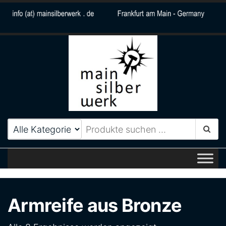
MainSilberWerk
Zeitlos elegantes
Schmuckdesign aus Frankfurt
am Main
Armreife aus Bronze