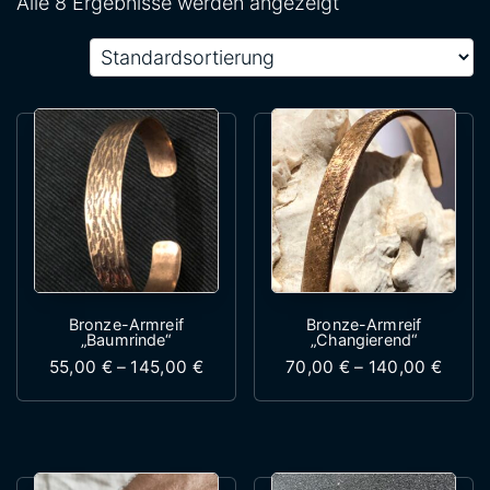
Alle 8 Ergebnisse werden angezeigt
Bronze-Armreif
Bronze-Armreif
„Baumrinde“
„Changierend“
Preisspanne: 55,00 € bis 145,00 €
Preis
55,00
€
–
145,00
€
70,00
€
–
140,00
€
Dieses Produkt weist mehrere Variante
Dieses Produk